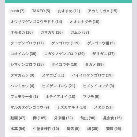
push
(7)
TAKEO
(5)
おすすめ
(11)
アカミミガメ
(15)
オウサマゲンゴロウモドキ
(14)
オオカナダモ
(10)
オモダカ
(16)
ガサガサ
(16)
ガムシ
(37)
クロゲンゴロウ
(17)
ゲンゴロウ
(119)
ゲンゴロウ種
(5)
コオイムシ
(39)
コガタノゲンゴロウ
(29)
ザリガニ
(37)
シマゲンゴロウ
(15)
タイコウチ
(19)
タガメ
(89)
タマガムシ
(9)
ヌマエビ
(11)
ハイイロゲンゴロウ
(19)
ハンミョウ
(4)
ヒメゲンゴロウ
(21)
ヒメタイコウチ
(3)
フェモラータ
(1)
ホテイアオイ
(18)
マツモ
(9)
マルガタゲンゴロウ
(9)
ミズカマキリ
(14)
メダカ
(53)
動画
(47)
卵
(105)
外来種
(32)
幼虫
(90)
昆虫食
(15)
水草
(54)
生物多様性
(10)
病気
(5)
網
(35)
繁殖
(95)