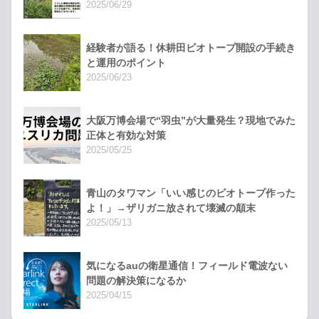
2025/06/29
経験者が語る！休耕田ビオトープ開設の手続き
と運用のポイント
2025/06/23
大阪万博会場で“羽虫”が大量発生？現地でみた
正体と有効な対策
2025/05/25
青山のタワマン「いい感じのビオトープ作った
よ！」→ザリガニ放されて壊滅の顛末
2025/05/13
気になるauの衛星通信！フィールド電波ない
問題の解決策になるか
2025/04/15