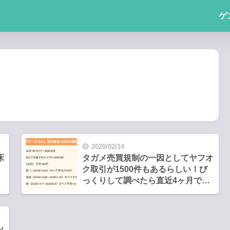
ゲ
2020/02/14
床
タガメ売買規制の一因としてヤフオ
ク取引が1500件もあるらしい！び
っくりして調べたら直近4ヶ月で
306件648匹も売買されていた件