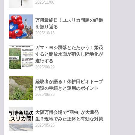
2025/11/06
万博最終日！ユスリカ問題の経過
を振り返る
2025/10/13
ガマ・ヨシ群落とたたかう！繁茂
すると開放水面が消失し陸地化が
進行する
2025/06/29
経験者が語る！休耕田ビオトープ
開設の手続きと運用のポイント
2025/06/23
大阪万博会場で“羽虫”が大量発
生？現地でみた正体と有効な対策
2025/05/25