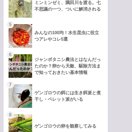
ミンミンゼミ、隅田川を渡る。七
不思議の一つ、ついに解消される
みんなの100均！水生昆虫に役立
つアレやコレ5選
ジャンボタニシ農法とはなんだっ
たのか？卵から天敵、駆除方法ま
で知っておきたい基本情報
ゲンゴロウの餌には生き餌派と煮
干し・ペレット派がいる
ゲンゴロウの卵を観察してみる