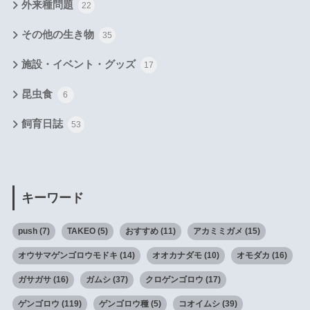
外来種問題
22
その他の生き物
35
施設・イベント・グッズ
17
昆虫食
6
飼育日誌
53
キーワード
push
(7)
TAKEO
(5)
おすすめ
(11)
アカミミガメ
(15)
オウサマゲンゴロウモドキ
(14)
オオカナダモ
(10)
オモダカ
(16)
ガサガサ
(16)
ガムシ
(37)
クロゲンゴロウ
(17)
ゲンゴロウ
(119)
ゲンゴロウ種
(5)
コオイムシ
(39)