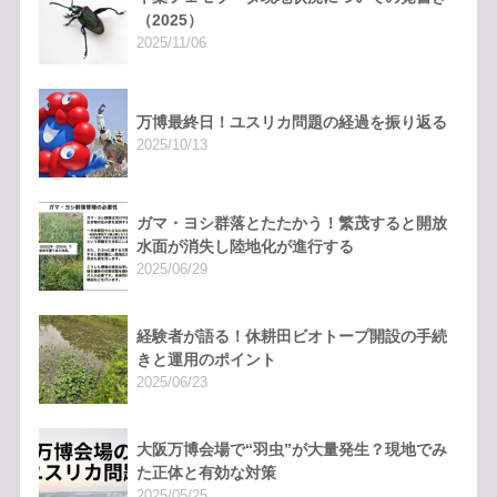
（2025）
2025/11/06
万博最終日！ユスリカ問題の経過を振り返る
2025/10/13
ガマ・ヨシ群落とたたかう！繁茂すると開放
水面が消失し陸地化が進行する
2025/06/29
経験者が語る！休耕田ビオトープ開設の手続
きと運用のポイント
2025/06/23
大阪万博会場で“羽虫”が大量発生？現地でみ
た正体と有効な対策
2025/05/25