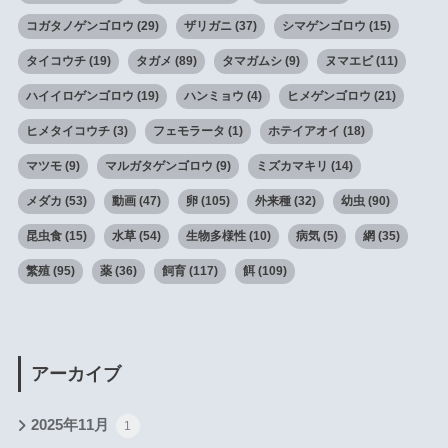
コガタノゲンゴロウ
(29)
ザリガニ
(37)
シマゲンゴロウ
(15)
タイコウチ
(19)
タガメ
(89)
タマガムシ
(9)
ヌマエビ
(11)
ハイイロゲンゴロウ
(19)
ハンミョウ
(4)
ヒメゲンゴロウ
(21)
ヒメタイコウチ
(3)
フェモラータ
(1)
ホテイアオイ
(18)
マツモ
(9)
マルガタゲンゴロウ
(9)
ミズカマキリ
(14)
メダカ
(53)
動画
(47)
卵
(105)
外来種
(32)
幼虫
(90)
昆虫食
(15)
水草
(54)
生物多様性
(10)
病気
(5)
網
(35)
繁殖
(95)
薬
(36)
飼育
(117)
餌
(109)
アーカイブ
2025年11月
1