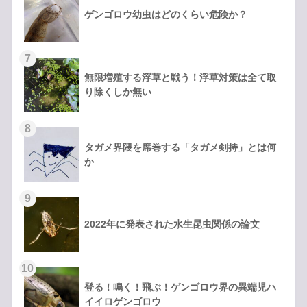
ゲンゴロウ幼虫はどのくらい危険か？
無限増殖する浮草と戦う！浮草対策は全て取
り除くしか無い
タガメ界隈を席巻する「タガメ剣持」とは何
か
2022年に発表された水生昆虫関係の論文
登る！鳴く！飛ぶ！ゲンゴロウ界の異端児ハ
イイロゲンゴロウ