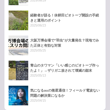
2025/06/29
経験者が語る！休耕田ビオトープ開設の手続
きと運用のポイント
2025/06/23
大阪万博会場で“羽虫”が大量発生？現地でみ
た正体と有効な対策
2025/05/25
青山のタワマン「いい感じのビオトープ作っ
たよ！」→ザリガニ放されて壊滅の顛末
2025/05/13
気になるauの衛星通信！フィールド電波ない
問題の解決策になるか
2025/04/15