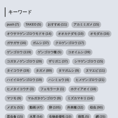
キーワード
push
(7)
TAKEO
(5)
おすすめ
(11)
アカミミガメ
(15)
オウサマゲンゴロウモドキ
(14)
オオカナダモ
(10)
オモダカ
(16)
ガサガサ
(16)
ガムシ
(37)
クロゲンゴロウ
(17)
ゲンゴロウ
(119)
ゲンゴロウ種
(5)
コオイムシ
(39)
コガタノゲンゴロウ
(29)
ザリガニ
(37)
シマゲンゴロウ
(15)
タイコウチ
(19)
タガメ
(89)
タマガムシ
(9)
ヌマエビ
(11)
ハイイロゲンゴロウ
(19)
ハンミョウ
(4)
ヒメゲンゴロウ
(21)
ヒメタイコウチ
(3)
フェモラータ
(1)
ホテイアオイ
(18)
マツモ
(9)
マルガタゲンゴロウ
(9)
ミズカマキリ
(14)
メダカ
(53)
動画
(47)
卵
(105)
外来種
(32)
幼虫
(90)
昆虫食
(15)
水草
(54)
生物多様性
(10)
病気
(5)
網
(35)