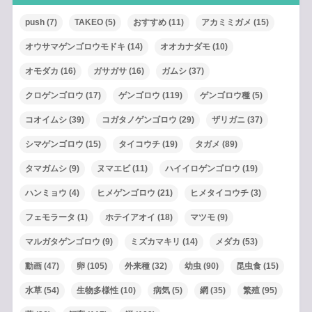
push
(7)
TAKEO
(5)
おすすめ
(11)
アカミミガメ
(15)
オウサマゲンゴロウモドキ
(14)
オオカナダモ
(10)
オモダカ
(16)
ガサガサ
(16)
ガムシ
(37)
クロゲンゴロウ
(17)
ゲンゴロウ
(119)
ゲンゴロウ種
(5)
コオイムシ
(39)
コガタノゲンゴロウ
(29)
ザリガニ
(37)
シマゲンゴロウ
(15)
タイコウチ
(19)
タガメ
(89)
タマガムシ
(9)
ヌマエビ
(11)
ハイイロゲンゴロウ
(19)
ハンミョウ
(4)
ヒメゲンゴロウ
(21)
ヒメタイコウチ
(3)
フェモラータ
(1)
ホテイアオイ
(18)
マツモ
(9)
マルガタゲンゴロウ
(9)
ミズカマキリ
(14)
メダカ
(53)
動画
(47)
卵
(105)
外来種
(32)
幼虫
(90)
昆虫食
(15)
水草
(54)
生物多様性
(10)
病気
(5)
網
(35)
繁殖
(95)