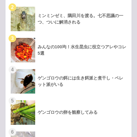
ミンミンゼミ、隅田川を渡る。七不思議の一
つ、ついに解消される
みんなの100均！水生昆虫に役立つアレやコレ
5選
ゲンゴロウの餌には生き餌派と煮干し・ペレ
ット派がいる
ゲンゴロウの卵を観察してみる