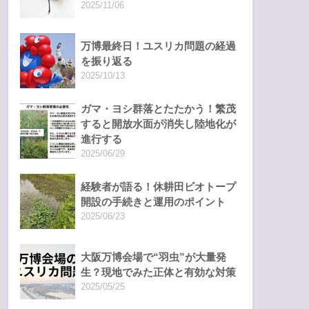
2025/11/06
万博最終日！ユスリカ問題の経過
を振り返る
2025/10/13
ガマ・ヨシ群落とたたかう！繁茂
すると開放水面が消失し陸地化が
進行する
2025/06/29
経験者が語る！休耕田ビオトープ
開設の手続きと運用のポイント
2025/06/23
大阪万博会場で“羽虫”が大量発
生？現地でみた正体と有効な対策
2025/05/25