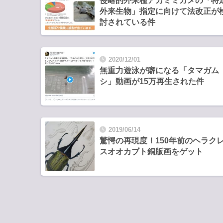
侵略的外来種アカミミガメの「特
外来生物」指定に向けて法改正が
討されている件
2020/12/01
無重力遊泳が癖になる「タマガム
シ」動画が15万再生された件
2019/06/14
驚愕の再現度！150年前のヘラク
スオオカブト銅版画をゲット