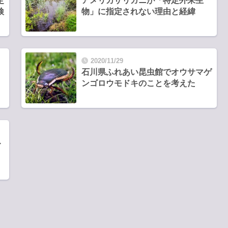
定
アメリカザリガニが「特定外来生
検
物」に指定されない理由と経緯
2020/11/29
石川県ふれあい昆虫館でオウサマゲ
ンゴロウモドキのことを考えた
レ