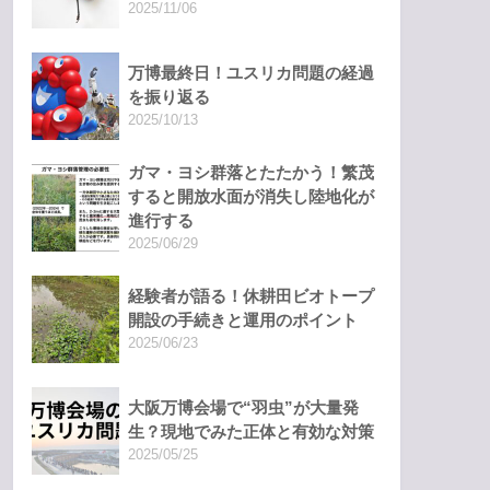
2025/11/06
万博最終日！ユスリカ問題の経過
を振り返る
2025/10/13
ガマ・ヨシ群落とたたかう！繁茂
すると開放水面が消失し陸地化が
進行する
2025/06/29
経験者が語る！休耕田ビオトープ
開設の手続きと運用のポイント
2025/06/23
大阪万博会場で“羽虫”が大量発
生？現地でみた正体と有効な対策
2025/05/25