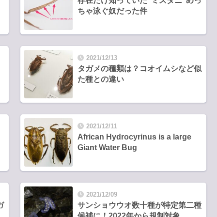
存在だけ知っていた“ミズダニ”めっ
ちゃ泳ぐ奴だった件
2021/12/13
タガメの種類は？コオイムシなど似
た種との違い
2021/12/11
African Hydrocyrinus is a large
Giant Water Bug
2021/12/09
ガ
サンショウウオ数十種が特定第二種
候補に！2022年から規制対象