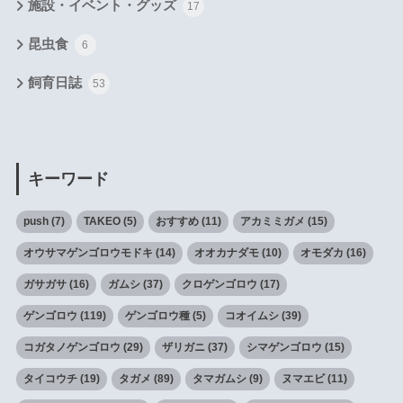
施設・イベント・グッズ
17
昆虫食
6
飼育日誌
53
キーワード
push
(7)
TAKEO
(5)
おすすめ
(11)
アカミミガメ
(15)
オウサマゲンゴロウモドキ
(14)
オオカナダモ
(10)
オモダカ
(16)
ガサガサ
(16)
ガムシ
(37)
クロゲンゴロウ
(17)
ゲンゴロウ
(119)
ゲンゴロウ種
(5)
コオイムシ
(39)
コガタノゲンゴロウ
(29)
ザリガニ
(37)
シマゲンゴロウ
(15)
タイコウチ
(19)
タガメ
(89)
タマガムシ
(9)
ヌマエビ
(11)