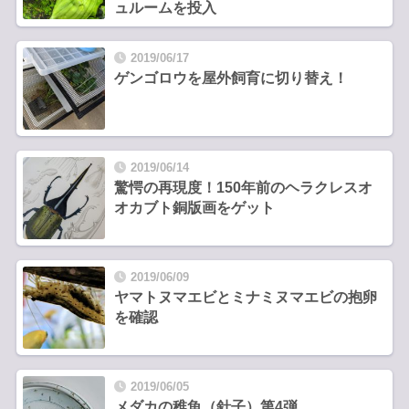
ュルームを投入
2019/06/17
ゲンゴロウを屋外飼育に切り替え！
2019/06/14
驚愕の再現度！150年前のヘラクレスオ
オカブト銅版画をゲット
2019/06/09
ヤマトヌマエビとミナミヌマエビの抱卵
を確認
2019/06/05
メダカの稚魚（針子）第4弾