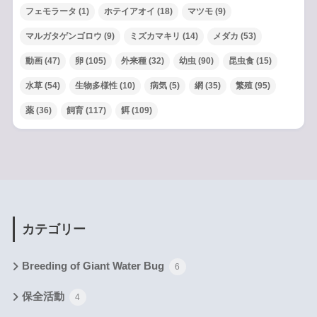
フェモラータ
(1)
ホテイアオイ
(18)
マツモ
(9)
マルガタゲンゴロウ
(9)
ミズカマキリ
(14)
メダカ
(53)
動画
(47)
卵
(105)
外来種
(32)
幼虫
(90)
昆虫食
(15)
水草
(54)
生物多様性
(10)
病気
(5)
網
(35)
繁殖
(95)
薬
(36)
飼育
(117)
餌
(109)
カテゴリー
Breeding of Giant Water Bug
6
保全活動
4