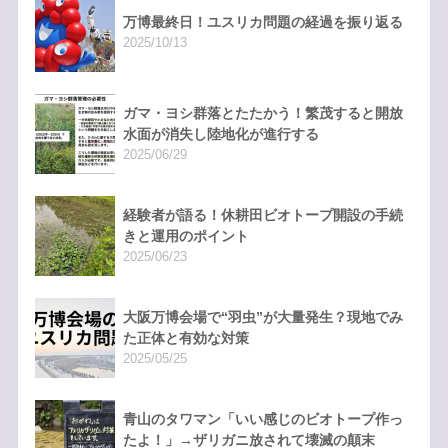
万博最終日！ユスリカ問題の経過を振り返る
2025/10/13
ガマ・ヨシ群落とたたかう！繁茂すると開放
水面が消失し陸地化が進行する
2025/06/29
経験者が語る！休耕田ビオトープ開設の手続
きと運用のポイント
2025/06/23
大阪万博会場で“羽虫”が大量発生？現地でみ
た正体と有効な対策
2025/05/25
青山のタワマン「いい感じのビオトープ作っ
たよ！」→ザリガニ放されて壊滅の顛末