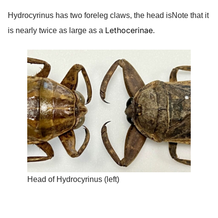
Hydrocyrinus has two foreleg claws, the head is
Note that it
Lethocerinae
is nearly twice as large as a
.
Head of Hydrocyrinus (left)