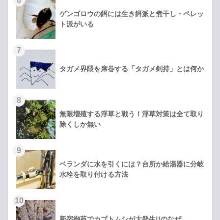
ゲンゴロウの餌には生き餌派と煮干し・ペレッ
ト派がいる
タガメ界隈を席巻する「タガメ剣持」とは何か
無限増殖する浮草と戦う！浮草対策は全て取り
除くしか無い
ベランダに水を引くには？台所か給湯器に分岐
水栓を取り付ける方法
新宿御苑でカブトムシが大発生!!のなぜ