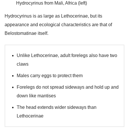
Hydrocyrinus from Mali, Africa (left)
Hydrocyrinus is as large as Lethocerinae, but its
appearance and ecological characteristics are that of
Belostomatinae itself.
Unlike Lethocerinae, adult forelegs also have two
claws
Males carry eggs to protect them
Forelegs do not spread sideways and hold up and
down like mantises
The head extends wider sideways than
Lethocerinae