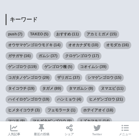
キーワード
push
(7)
TAKEO
(5)
おすすめ
(11)
アカミミガメ
(15)
オウサマゲンゴロウモドキ
(14)
オオカナダモ
(10)
オモダカ
(16)
ガサガサ
(16)
ガムシ
(37)
クロゲンゴロウ
(17)
ゲンゴロウ
(119)
ゲンゴロウ種
(5)
コオイムシ
(39)
コガタノゲンゴロウ
(29)
ザリガニ
(37)
シマゲンゴロウ
(15)
タイコウチ
(19)
タガメ
(89)
タマガムシ
(9)
ヌマエビ
(11)
ハイイロゲンゴロウ
(19)
ハンミョウ
(4)
ヒメゲンゴロウ
(21)
ヒメタイコウチ
(3)
フェモラータ
(1)
ホテイアオイ
(18)
マツモ
(9)
マルガタゲンゴロウ
(9)
ミズカマキリ
(14)
メダカ
(53)
動画
(47)
卵
(105)
外来種
(32)
幼虫
(90)
人気記事
最近の投稿
シェア
Twitter
メニュー