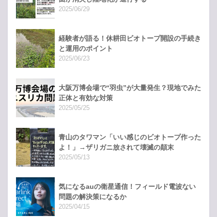
2025/06/29
経験者が語る！休耕田ビオトープ開設の手続き
と運用のポイント
2025/06/23
大阪万博会場で“羽虫”が大量発生？現地でみた
正体と有効な対策
2025/05/25
青山のタワマン「いい感じのビオトープ作った
よ！」→ザリガニ放されて壊滅の顛末
2025/05/13
気になるauの衛星通信！フィールド電波ない
問題の解決策になるか
2025/04/15