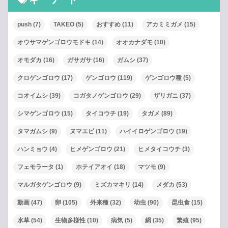
push
(7)
TAKEO
(5)
おすすめ
(11)
アカミミガメ
(15)
オウサマゲンゴロウモドキ
(14)
オオカナダモ
(10)
オモダカ
(16)
ガサガサ
(16)
ガムシ
(37)
クロゲンゴロウ
(17)
ゲンゴロウ
(119)
ゲンゴロウ種
(5)
コオイムシ
(39)
コガタノゲンゴロウ
(29)
ザリガニ
(37)
シマゲンゴロウ
(15)
タイコウチ
(19)
タガメ
(89)
タマガムシ
(9)
ヌマエビ
(11)
ハイイロゲンゴロウ
(19)
ハンミョウ
(4)
ヒメゲンゴロウ
(21)
ヒメタイコウチ
(3)
フェモラータ
(1)
ホテイアオイ
(18)
マツモ
(9)
マルガタゲンゴロウ
(9)
ミズカマキリ
(14)
メダカ
(53)
動画
(47)
卵
(105)
外来種
(32)
幼虫
(90)
昆虫食
(15)
水草
(54)
生物多様性
(10)
病気
(5)
網
(35)
繁殖
(95)