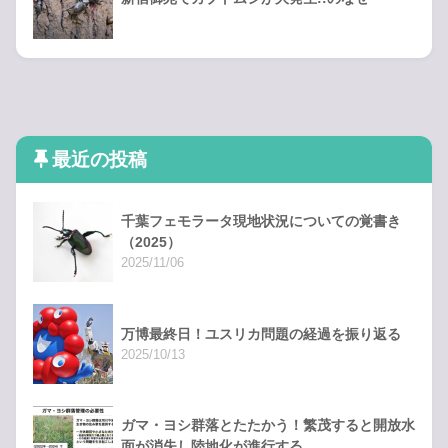
最近の投稿
千葉フェモラータ現地状況についての覚書き
（2025）
2025/11/06
万博最終日！ユスリカ問題の経過を振り返る
2025/10/13
ガマ・ヨシ群落とたたかう！繁茂すると開放水
面が消失し陸地化が進行する