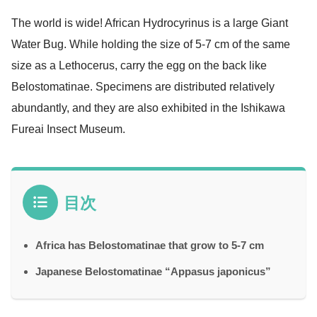
The world is wide! African Hydrocyrinus is a large
Giant
Water Bug. While holding the size of 5-7 cm of the same
size as a Lethocerus, carry the egg on the back like
Belostomatinae. Specimens are distributed relatively
abundantly, and they are also exhibited in the Ishikawa
Fureai Insect Museum.
目次
Africa has Belostomatinae that grow to 5-7 cm
Japanese Belostomatinae “Appasus japonicus”