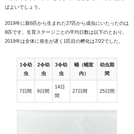
ばよいでしょう。
2019年に親6匹から生まれた27匹から成虫にいたったのは
8匹です。生育ステージごとの平均日数は以下のとおり。
2019年は全体に発生が遅く1匹目の孵化は7/22でした。
1令幼
2令幼
3令幼
蛹（蛹室
幼虫期
虫
虫
虫
内）
間
14日
7日間
9日間
27日間
25日間
間