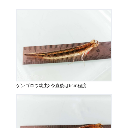
ゲンゴロウ幼虫3令直後は6cm程度