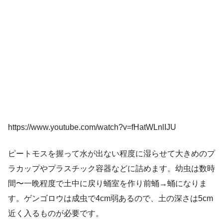
https://www.youtube.com/watch?v=fHatWLnlIJU
ピートモスを握って水が出ない程度に湿らせて大きめのプ
ラカップやプラスチック容器などに詰めます。幼虫は数時
間〜一晩程度で土中に戻り蛹室を作り前蛹→蛹になりま
す。ゲンゴロウは成虫で4cm弱あるので、土の深さは5cm
近く入るものが必要です。