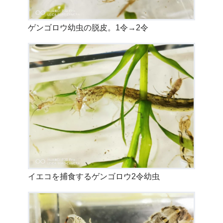
ゲンゴロウ幼虫の脱皮。1令→2令
イエコを捕食するゲンゴロウ2令幼虫