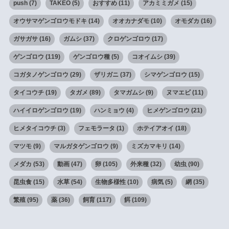
push
(7)
TAKEO
(5)
おすすめ
(11)
アカミミガメ
(15)
オウサマゲンゴロウモドキ
(14)
オオカナダモ
(10)
オモダカ
(16)
ガサガサ
(16)
ガムシ
(37)
クロゲンゴロウ
(17)
ゲンゴロウ
(119)
ゲンゴロウ種
(5)
コオイムシ
(39)
コガタノゲンゴロウ
(29)
ザリガニ
(37)
シマゲンゴロウ
(15)
タイコウチ
(19)
タガメ
(89)
タマガムシ
(9)
ヌマエビ
(11)
ハイイロゲンゴロウ
(19)
ハンミョウ
(4)
ヒメゲンゴロウ
(21)
ヒメタイコウチ
(3)
フェモラータ
(1)
ホテイアオイ
(18)
マツモ
(9)
マルガタゲンゴロウ
(9)
ミズカマキリ
(14)
メダカ
(53)
動画
(47)
卵
(105)
外来種
(32)
幼虫
(90)
昆虫食
(15)
水草
(54)
生物多様性
(10)
病気
(5)
網
(35)
繁殖
(95)
薬
(36)
飼育
(117)
餌
(109)