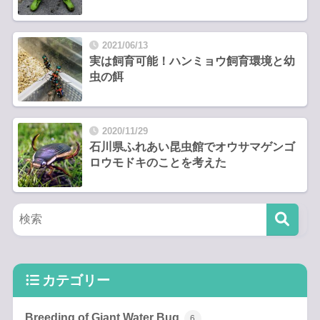
2021/06/13
実は飼育可能！ハンミョウ飼育環境と幼
虫の餌
2020/11/29
石川県ふれあい昆虫館でオウサマゲンゴ
ロウモドキのことを考えた
カテゴリー
Breeding of Giant Water Bug
6