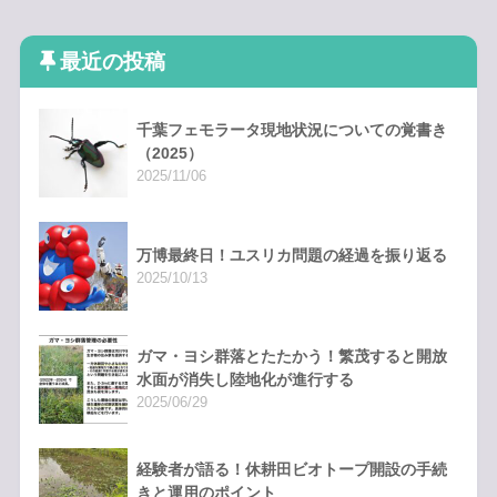
最近の投稿
千葉フェモラータ現地状況についての覚書き
（2025）
2025/11/06
万博最終日！ユスリカ問題の経過を振り返る
2025/10/13
ガマ・ヨシ群落とたたかう！繁茂すると開放
水面が消失し陸地化が進行する
2025/06/29
経験者が語る！休耕田ビオトープ開設の手続
きと運用のポイント