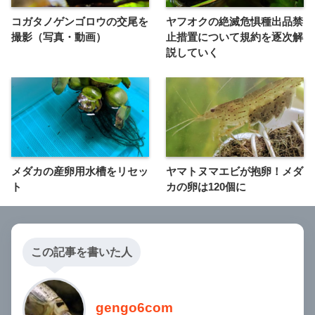
コガタノゲンゴロウの交尾を
ヤフオクの絶滅危惧種出品禁
撮影（写真・動画）
止措置について規約を逐次解
説していく
メダカの産卵用水槽をリセッ
ヤマトヌマエビが抱卵！メダ
ト
カの卵は120個に
この記事を書いた人
gengo6com