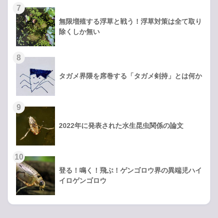
無限増殖する浮草と戦う！浮草対策は全て取り
除くしか無い
タガメ界隈を席巻する「タガメ剣持」とは何か
2022年に発表された水生昆虫関係の論文
登る！鳴く！飛ぶ！ゲンゴロウ界の異端児ハイ
イロゲンゴロウ