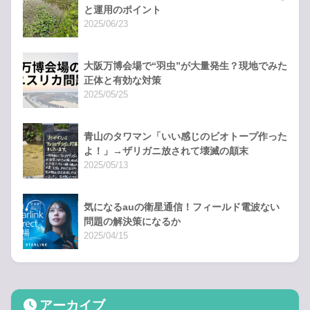
と運用のポイント
2025/06/23
大阪万博会場で“羽虫”が大量発生？現地でみた
正体と有効な対策
2025/05/25
青山のタワマン「いい感じのビオトープ作った
よ！」→ザリガニ放されて壊滅の顛末
2025/05/13
気になるauの衛星通信！フィールド電波ない
問題の解決策になるか
2025/04/15
アーカイブ