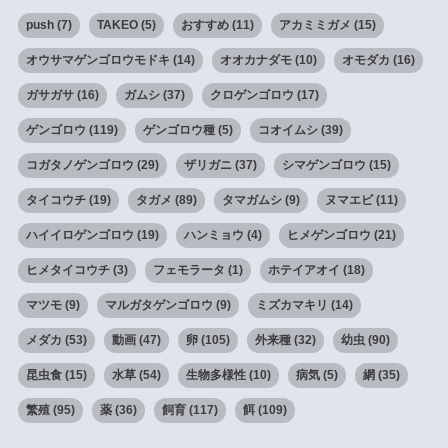
push
(7)
TAKEO
(5)
おすすめ
(11)
アカミミガメ
(15)
オウサマゲンゴロウモドキ
(14)
オオカナダモ
(10)
オモダカ
(16)
ガサガサ
(16)
ガムシ
(37)
クロゲンゴロウ
(17)
ゲンゴロウ
(119)
ゲンゴロウ種
(5)
コオイムシ
(39)
コガタノゲンゴロウ
(29)
ザリガニ
(37)
シマゲンゴロウ
(15)
タイコウチ
(19)
タガメ
(89)
タマガムシ
(9)
ヌマエビ
(11)
ハイイロゲンゴロウ
(19)
ハンミョウ
(4)
ヒメゲンゴロウ
(21)
ヒメタイコウチ
(3)
フェモラータ
(1)
ホテイアオイ
(18)
マツモ
(9)
マルガタゲンゴロウ
(9)
ミズカマキリ
(14)
メダカ
(53)
動画
(47)
卵
(105)
外来種
(32)
幼虫
(90)
昆虫食
(15)
水草
(54)
生物多様性
(10)
病気
(5)
網
(35)
繁殖
(95)
薬
(36)
飼育
(117)
餌
(109)