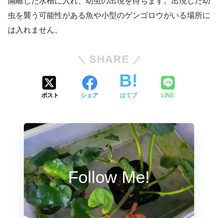
隔離した水槽に入れ、幼虫の出現を待ちます。出現した幼
虫を襲う可能性がある魚や小型のゲンゴロウがいる場所に
は入れません。
SHARE
ポスト
シェア
はてブ
LINE
Follow Me!