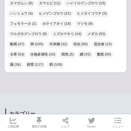
タマガムシ
(9)
ヌマエビ
(11)
ハイイロゲンゴロウ
(19)
ハンミョウ
(4)
ヒメゲンゴロウ
(21)
ヒメタイコウチ
(3)
フェモラータ
(1)
ホテイアオイ
(18)
マツモ
(9)
マルガタゲンゴロウ
(9)
ミズカマキリ
(14)
メダカ
(53)
動画
(47)
卵
(105)
外来種
(32)
幼虫
(90)
昆虫食
(15)
水草
(54)
生物多様性
(10)
病気
(5)
網
(35)
繁殖
(95)
薬
(36)
飼育
(117)
餌
(109)
カテゴリー
人気記事
最近の投稿
シェア
Twitter
メニュー
Breeding of Giant Water Bug
6