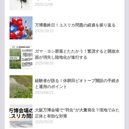
2025/11/06
万博最終日！ユスリカ問題の経過を振り返る
2025/10/13
ガマ・ヨシ群落とたたかう！繁茂すると開放水
面が消失し陸地化が進行する
2025/06/29
経験者が語る！休耕田ビオトープ開設の手続き
と運用のポイント
2025/06/23
大阪万博会場で“羽虫”が大量発生？現地でみた
正体と有効な対策
2025/05/25