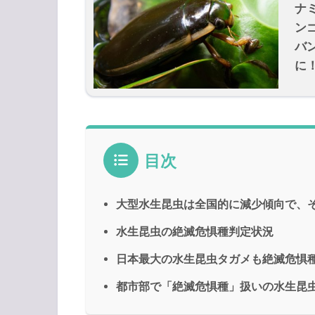
ナ
ン
バ
に
目次
大型水生昆虫は全国的に減少傾向で、
水生昆虫の絶滅危惧種判定状況
日本最大の水生昆虫タガメも絶滅危惧
都市部で「絶滅危惧種」扱いの水生昆