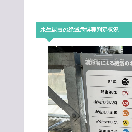
水生昆虫の絶滅危惧種判定状況