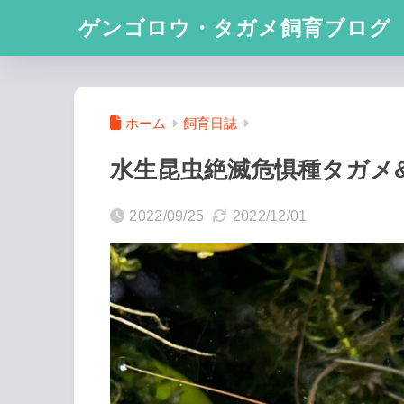
ゲンゴロウ・タガメ飼育ブログ
ホーム
飼育日誌
水生昆虫絶滅危惧種タガメ
2022/09/25
2022/12/01