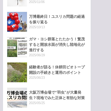
2025/11/06
万博最終日！ユスリカ問題の経過
を振り返る
2025/10/13
ガマ・ヨシ群落とたたかう！繁茂
すると開放水面が消失し陸地化が
進行する
2025/06/29
経験者が語る！休耕田ビオトープ
開設の手続きと運用のポイント
2025/06/23
大阪万博会場で“羽虫”が大量発
生？現地でみた正体と有効な対策
2025/05/25