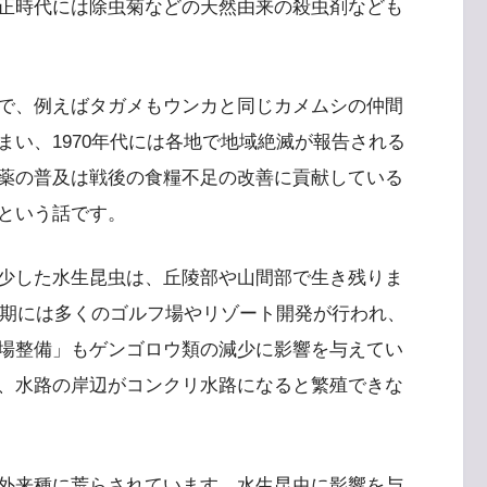
正時代には除虫菊などの天然由来の殺虫剤なども
で、例えばタガメもウンカと同じカメムシの仲間
い、1970年代には各地で地域絶滅が報告される
薬の普及は戦後の食糧不足の改善に貢献している
という話です。
少した水生昆虫は、丘陵部や山間部で生き残りま
ル期には多くのゴルフ場やリゾート開発が行われ、
場整備」もゲンゴロウ類の減少に影響を与えてい
、水路の岸辺がコンクリ水路になると繁殖できな
外来種に荒らされています。水生昆虫に影響を与