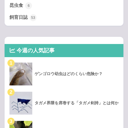
昆虫食
6
飼育日誌
53
今週の人気記事
ゲンゴロウ幼虫はどのくらい危険か？
タガメ界隈を席巻する「タガメ剣持」とは何か