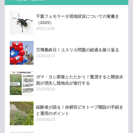
千葉フェモラータ現地状況についての覚書き
（2025）
2025/11/06
万博最終日！ユスリカ問題の経過を振り返る
2025/10/13
ガマ・ヨシ群落とたたかう！繁茂すると開放水
面が消失し陸地化が進行する
2025/06/29
経験者が語る！休耕田ビオトープ開設の手続き
と運用のポイント
2025/06/23