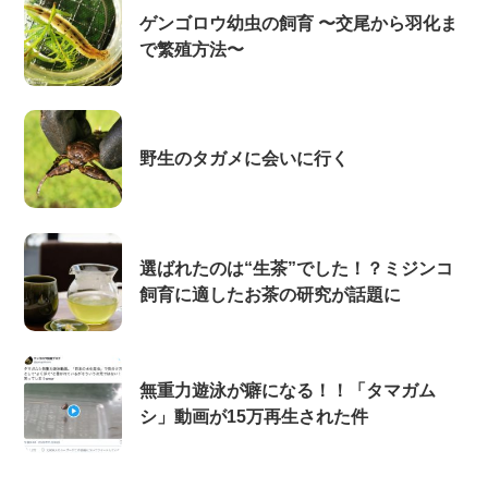
ゲンゴロウ幼虫の飼育 〜交尾から羽化ま
で繁殖方法〜
野生のタガメに会いに行く
選ばれたのは“生茶”でした！？ミジンコ
飼育に適したお茶の研究が話題に
無重力遊泳が癖になる！！「タマガム
シ」動画が15万再生された件