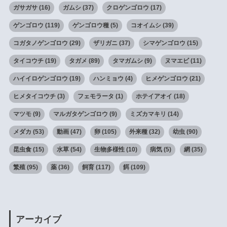
ガサガサ
(16)
ガムシ
(37)
クロゲンゴロウ
(17)
ゲンゴロウ
(119)
ゲンゴロウ種
(5)
コオイムシ
(39)
コガタノゲンゴロウ
(29)
ザリガニ
(37)
シマゲンゴロウ
(15)
タイコウチ
(19)
タガメ
(89)
タマガムシ
(9)
ヌマエビ
(11)
ハイイロゲンゴロウ
(19)
ハンミョウ
(4)
ヒメゲンゴロウ
(21)
ヒメタイコウチ
(3)
フェモラータ
(1)
ホテイアオイ
(18)
マツモ
(9)
マルガタゲンゴロウ
(9)
ミズカマキリ
(14)
メダカ
(53)
動画
(47)
卵
(105)
外来種
(32)
幼虫
(90)
昆虫食
(15)
水草
(54)
生物多様性
(10)
病気
(5)
網
(35)
繁殖
(95)
薬
(36)
飼育
(117)
餌
(109)
アーカイブ