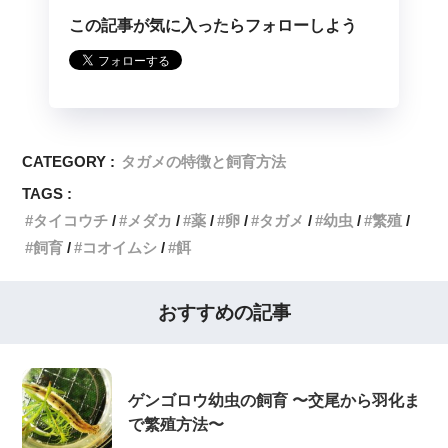
この記事が気に入ったらフォローしよう
CATEGORY :
タガメの特徴と飼育方法
TAGS :
タイコウチ
メダカ
薬
卵
タガメ
幼虫
繁殖
飼育
コオイムシ
餌
おすすめの記事
ゲンゴロウ幼虫の飼育 〜交尾から羽化ま
で繁殖方法〜