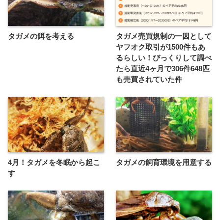
タガメの餌を考える
タガメ売買規制の一因として
ヤフオク取引が1500件もあ
るらしい！びっくりして調べ
たら直近4ヶ月で306件648匹
も売買されていた件
4月！タガメを冬眠から起こ
タガメの飼育環境を用意する
す