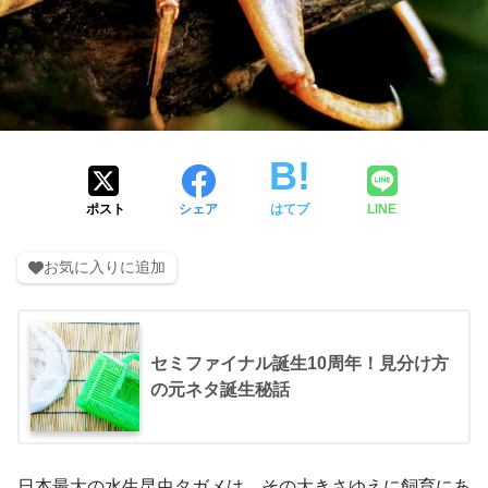
ポスト
シェア
はてブ
LINE
お気に入りに追加
セミファイナル誕生10周年！見分け方
の元ネタ誕生秘話
日本最大の水生昆虫タガメは、その大きさゆえに飼育にあ