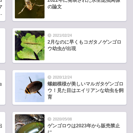
ロ
2022年に発表された水生昆虫関係
マ
の論文
ン
種
2021/02/24
2月なのに早くもコガタノゲンゴロ
ウ幼虫が出現
2020/12/24
ョ
螺鈿模様が美しいマルガタゲンゴロ
ウ！見た目はエイリアンな幼虫を飼
育
2020/05/08
出
ゲンゴロウは2023年から販売禁止
に