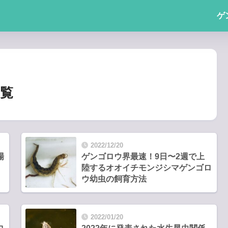
ゲ
覧
2022/12/20
場
ゲンゴロウ界最速！9日〜2週で上
陸するオオイチモンジシマゲンゴロ
ウ幼虫の飼育方法
2022/01/20