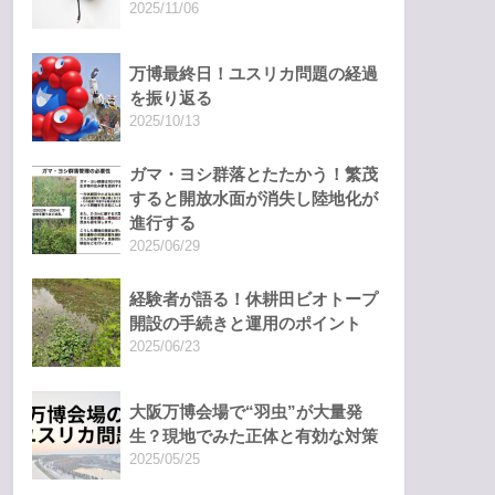
2025/11/06
万博最終日！ユスリカ問題の経過
を振り返る
2025/10/13
ガマ・ヨシ群落とたたかう！繁茂
すると開放水面が消失し陸地化が
進行する
2025/06/29
経験者が語る！休耕田ビオトープ
開設の手続きと運用のポイント
2025/06/23
大阪万博会場で“羽虫”が大量発
生？現地でみた正体と有効な対策
2025/05/25