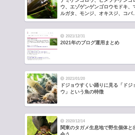
ナミゲンゴロウ、ヒメフチゲンゴ
ウ、エゾゲンゲンゴロウモドキ、
ルガタ、モンジ、オキスジ、コバ
ムシ等が売買禁止される特定第二
指定候補に！
2021/12/31
2021年のブログ運用まとめ
2021/01/20
ドジョウすくい踊りに見る「ドジ
ウ」という魚の特徴
2020/12/14
関東のタガメ生息地で野生個体と
会う