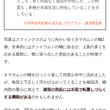
ところ，全く問題なく成虫が羽化した．この性
質も，本種が水面生活に特化していることを示
している．
日本甲虫学会第 8 回大会 プログラム・講演要旨集
写真はスフィンクスのように向かい合うタマガムシの蛹2
個。全体的にはテントウムシの蛹に似るが、上面の多くを
占める腹部に、横に張り出した突起があることが特徴で
す。
タマガムシの蛹をひっくり返して何度か水中に沈めました
が、毎回上下正しく浮かび上がってくることを確認済。蛹
内部の重心に加えて、
腹部の突起には水面で転覆しづらく
する機能がある
のかもしれません。