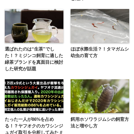
選ばれたのは“生茶”でし
ほぼ水際生活？！タマガムシ
た！？ミジンコ飼育に適した
幼虫の育て方
緑茶ブランドを真面目に検討
した研究が話題
たった一人が86%を占め
餌用ホソワラジムシの飼育方
る！？ヤフオクのカワシンジ
法と増やし方
ュガイ取引を分析してみた #