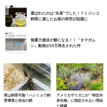
選ばれたのは“生茶”でした！？ミジンコ
飼育に適したお茶の研究が話題に
無重力遊泳が癖になる！！「タマガム
シ」動画が15万再生された件
実は飼育可能！ハンミョウ飼
アメリカザリガニが「特定外
育環境と幼虫の餌
来生物」に指定されない理由
と経緯