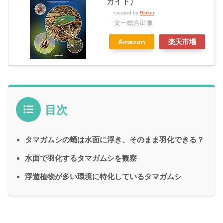
ガイド)
created by
Rinker
文一総合出版
Amazon
楽天市場
目次
タマガムシの蛹は水面に浮き、そのまま羽化できる？
水面で羽化するタマガムシを観察
浮遊植物が多い環境に特化しているタマガムシ