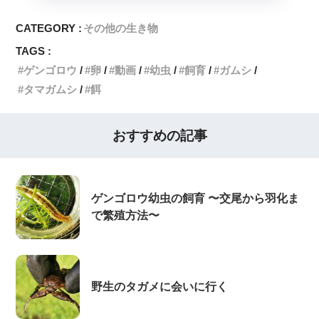
CATEGORY :
その他の生き物
TAGS :
ゲンゴロウ
卵
動画
幼虫
飼育
ガムシ
タマガムシ
餌
おすすめの記事
ゲンゴロウ幼虫の飼育 〜交尾から羽化ま
で繁殖方法〜
野生のタガメに会いに行く