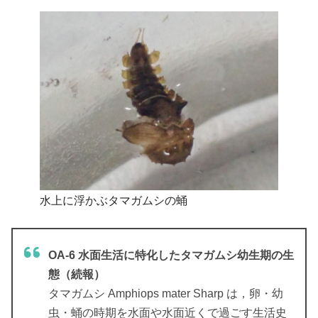
水上に浮かぶタマガムシの蛹
OA-6 水面生活に特化したタマガムシ幼生期の生
態（続報）
タマガムシ Amphiops mater Sharp は，卵・幼
虫・蛹の時期を水面や水面近くで過ごす生活史