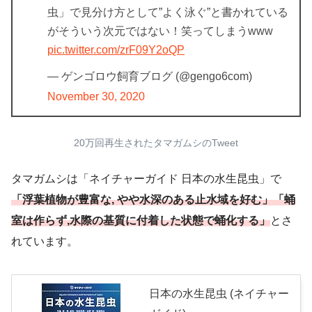
虫」で見分け方として”よく泳ぐ”と書かれている
がそういう次元ではない！笑ってしまうwww
pic.twitter.com/zrF09Y2oQP
— ゲンゴロウ飼育ブログ (@gengo6com)
November 30, 2020
20万回再生されたタマガムシのTweet
タマガムシは「ネイチャーガイド 日本の水生昆虫」で
「浮葉植物が豊富な, やや水深のある止水域を好む」「蛹
室は作らず,水際の基質に付着した状態で蛹化する」
とさ
れています。
日本の水生昆虫 (ネイチャー