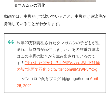
タマガムシの羽化
動画では、中脚だけで泳いでいること、中脚だけ遊泳毛が
発達していることがわかります。
昨年20万回再生されたタマガムシの子どもが生
まれ、新成虫が誕生しました。あの無重力遊泳
はこの中脚の動きから生み出されているので
す！
#羽化したばかりでまだ潜れない
#右下は蛹
の殻
#水面で羽化
pic.twitter.com/8MzWPJYcxg
— ゲンゴロウ飼育ブログ (@gengo6com)
April
26, 2021