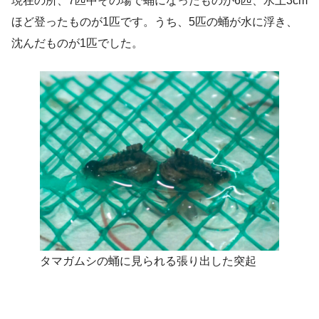
現在の所、7匹中その場で蛹になったものが6匹、水上3cm
ほど登ったものが1匹です。うち、5匹の蛹が水に浮き、
沈んだものが1匹でした。
タマガムシの蛹に見られる張り出した突起