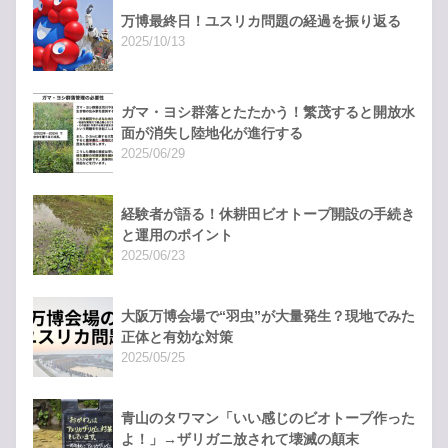
万博最終日！ユスリカ問題の経過を振り返る
2025/10/13
ガマ・ヨシ群落とたたかう！繁茂すると開放水
面が消失し陸地化が進行する
2025/06/29
経験者が語る！休耕田ビオトープ開設の手続き
と運用のポイント
2025/06/23
大阪万博会場で“羽虫”が大量発生？現地でみた
正体と有効な対策
2025/05/25
青山のタワマン「いい感じのビオトープ作った
よ！」→ザリガニ放されて壊滅の顛末