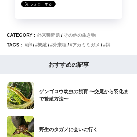
CATEGORY :
外来種問題
その他の生き物
TAGS :
卵
繁殖
外来種
アカミミガメ
餌
おすすめの記事
ゲンゴロウ幼虫の飼育 〜交尾から羽化ま
で繁殖方法〜
野生のタガメに会いに行く