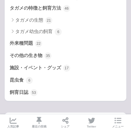
タガメの特徴と飼育方法
46
タガメの生態
21
タガメ幼虫の飼育
6
外来種問題
22
その他の生き物
35
施設・イベント・グッズ
17
昆虫食
6
飼育日誌
53
今週の人気記事
人気記事
最近の投稿
シェア
Twitter
メニュー