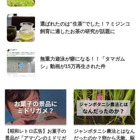
選ばれたのは“生茶”でした！？ミジンコ
飼育に適したお茶の研究が話題に
無重力遊泳が癖になる！！「タマガム
シ」動画が15万再生された件
【昭和レトロ広告】お菓子の
ジャンボタニシ農法とはなん
景品が「アマゾンのミドリガ
だったのか？卵から天敵、駆