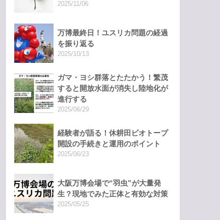
2025/11/06
万博最終日！ユスリカ問題の経過
を振り返る
2025/10/13
ガマ・ヨシ群落とたたかう！繁茂
すると開放水面が消失し陸地化が
進行する
2025/06/29
経験者が語る！休耕田ビオトープ
開設の手続きと運用のポイント
2025/06/23
大阪万博会場で“羽虫”が大量発
生？現地でみた正体と有効な対策
2025/05/25