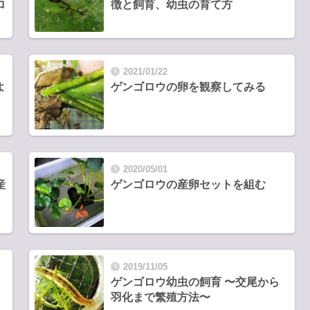
ロ
徴と飼育、幼虫の育て方
2021/01/22
よ
ゲンゴロウの卵を観察してみる
2020/05/01
産
ゲンゴロウの産卵セットを組む
2019/11/05
ゲンゴロウ幼虫の飼育 〜交尾から
羽化まで繁殖方法〜