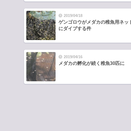
2019/04/18
ゲンゴロウがメダカの稚魚用ネッ
にダイブする件
2019/04/16
メダカの孵化が続く稚魚30匹に