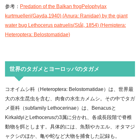
参考：
Predation of the Balkan frogPelophylax
kurtmuelleri(Gayda,1940) (Anura: Ranidae) by the giant
water bug Lethocerus patruelis(Stål, 1854) (Hemiptera:
Heteroptera: Belostomatidae)
世界のタガメとヨーロッパのタガメ
コオイムシ科（Heteroptera: Belostomatidae）は、世界最
大の水生昆虫を含む、肉食の水生カメムシ。その中でタガ
メ亜科（subfamily Lethocerinae）は、Benacusと
KirkaldyiとLethocerusの3属に分かれ、各成長段階で脊椎
動物を餌とします。具体的には、魚類やカエル、オタマジ
ャクシのほか、亀や蛇など大物を捕食した記録も。