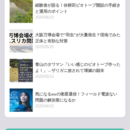
経験者が語る！休耕田ビオトープ開設の手続き
と運用のポイント
2025/06/23
大阪万博会場で“羽虫”が大量発生？現地でみた
正体と有効な対策
2025/05/25
青山のタワマン「いい感じのビオトープ作った
よ！」→ザリガニ放されて壊滅の顛末
2025/05/13
気になるauの衛星通信！フィールド電波ない
問題の解決策になるか
2025/04/15