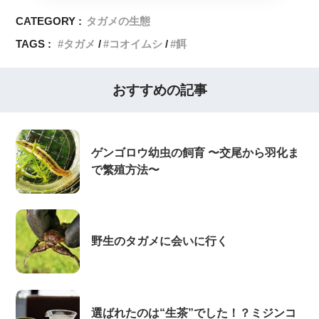
CATEGORY :
タガメの生態
TAGS :
タガメ
コオイムシ
餌
おすすめの記事
ゲンゴロウ幼虫の飼育 〜交尾から羽化ま
で繁殖方法〜
野生のタガメに会いに行く
選ばれたのは“生茶”でした！？ミジンコ