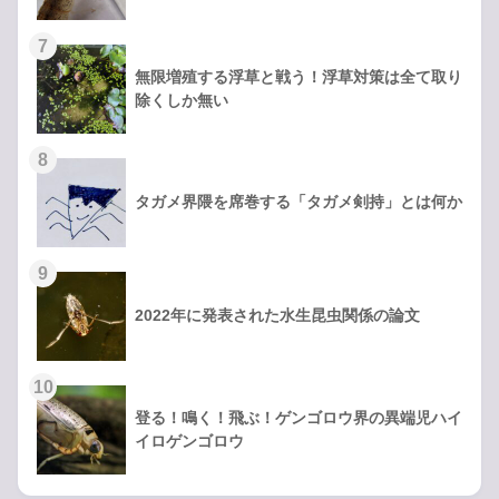
無限増殖する浮草と戦う！浮草対策は全て取り
除くしか無い
タガメ界隈を席巻する「タガメ剣持」とは何か
2022年に発表された水生昆虫関係の論文
登る！鳴く！飛ぶ！ゲンゴロウ界の異端児ハイ
イロゲンゴロウ