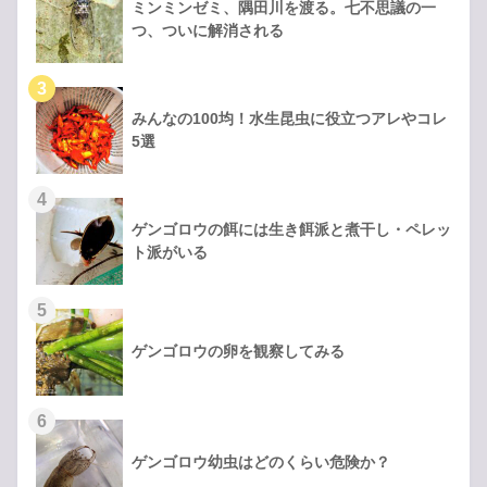
ミンミンゼミ、隅田川を渡る。七不思議の一
つ、ついに解消される
みんなの100均！水生昆虫に役立つアレやコレ
5選
ゲンゴロウの餌には生き餌派と煮干し・ペレッ
ト派がいる
ゲンゴロウの卵を観察してみる
ゲンゴロウ幼虫はどのくらい危険か？