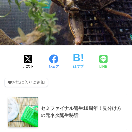
ポスト
シェア
はてブ
LINE
お気に入りに追加
セミファイナル誕生10周年！見分け方
の元ネタ誕生秘話