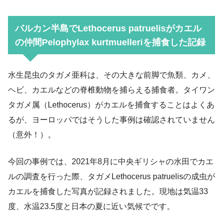
バルカン半島で
Lethocerus patruelisが
カエル
の仲間Pelophylax kurtmuelleriを捕食した記録
水生昆虫のタガメ亜科は、その大きな前脚で魚類、カメ、
ヘビ、カエルなどの脊椎動物を捕らえる捕食者。タイワン
タガメ属（Lethocerus）がカエルを捕食することはよくあ
るが、ヨーロッパではそうした事例は確認されていません
（意外！）。
今回の事例では、2021年8月に中央ギリシャの水田でカエ
ルの調査を行った際、タガメLethocerus patruelisの成虫が
カエルを捕食した写真が記録されました。現地は気温33
度、水温23.5度と日本の夏に近い気候でです。