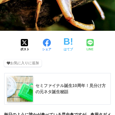
ポスト
シェア
はてブ
LINE
お気に入りに追加
セミファイナル誕生10周年！見分け方
の元ネタ誕生秘話
毎日のように誰かが食べている昆虫食ですが、食用タガメ