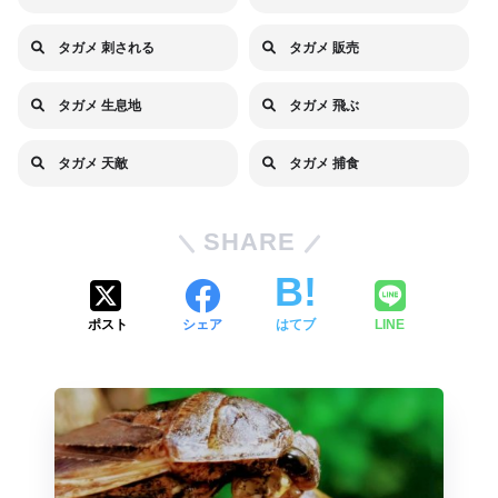
タガメ 刺される
タガメ 販売
タガメ 生息地
タガメ 飛ぶ
タガメ 天敵
タガメ 捕食
SHARE
ポスト
シェア
はてブ
LINE