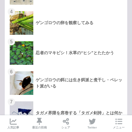
ゲンゴロウの卵を観察してみる
忍者のマキビシ！水草の“ヒシ”とたたかう
ゲンゴロウの餌には生き餌派と煮干し・ペレッ
ト派がいる
タガメ界隈を席巻する「タガメ剣持」とは何か
人気記事
最近の投稿
シェア
Twitter
メニュー