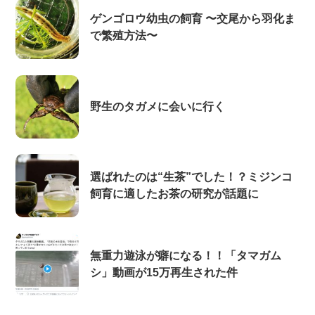
ゲンゴロウ幼虫の飼育 〜交尾から羽化ま
で繁殖方法〜
野生のタガメに会いに行く
選ばれたのは“生茶”でした！？ミジンコ
飼育に適したお茶の研究が話題に
無重力遊泳が癖になる！！「タマガム
シ」動画が15万再生された件